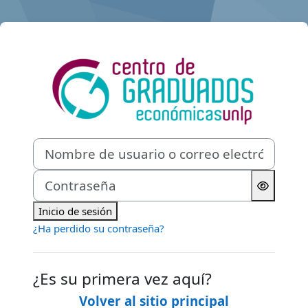
Salta al contenido principal
Iniciar sesión 
Nombre de usuario o correo electrónico
Contraseña
Inicio de sesión
¿Ha perdido su contraseña?
¿Es su primera vez aquí?
Volver al sitio principal